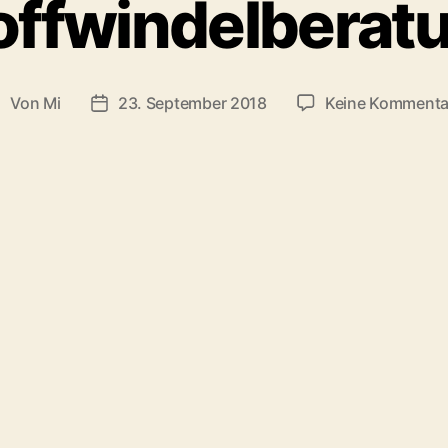
offwindelberat
Von
Mi
23. September 2018
Keine Kommenta
eitragsautor
Beitragsdatum