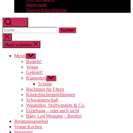
Impressum
Datenschutzerklärung
Suchen
Suche
nach:
Suche
schließen
Menü schließen
Menü
Untermenü
anzeigen
Basteln!
Vegan
Getestet!
Klamotten
Untermenü
anzeigen
Schuhe
Buchtipps für Eltern
Kinderbuchempfehlungen
Schwangerschaft
Windelfrei, Stoffwindeln & Co.
Erziehung – oder auch nicht
Baby Led Weaning – Breifrei
Beratungsangebot
Vegan Kochen
Instagram