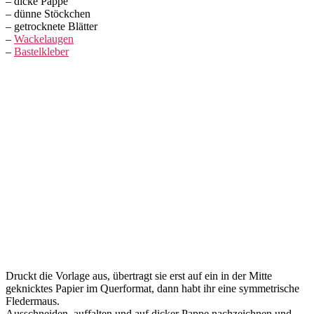
– dicke Pappe
– dünne Stöckchen
– getrocknete Blätter
–
Wackelaugen
–
Bastelkleber
Druckt die Vorlage aus, übertragt sie erst auf ein in der Mitte
geknicktes Papier im Querformat, dann habt ihr eine symmetrische
Fledermaus.
Ausschneiden, auffalten und auf dicker Pappe nachzeichnen und