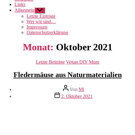
Links
Allgemein
Untermenü
anzeigen
Letzte Einträge
Wer wir sind…
Impressum
Datenschutzerklärung
Monat:
Oktober 2021
Kategorien
Letzte Beiträge
Vegan DIY Mum
Fledermäuse aus Naturmaterialien
Beitragsautor
Von
Mi
Beitragsdatum
2. Oktober 2021