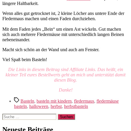
längere Haltbarkeit.
Wenn alles gut getrocknet ist, 2 kleine Löcher ans untere Ende der
Fledermaus machen und einen Faden durchziehen.
Mit dem Faden jedes „Bein“ um einen Ast wickeln. Gut machen
sich auch mehrere Fledermäuse mit unterschiedlich langen Beinen
nebeneinander.
Macht sich schön an der Wand und auch am Fenster.
Viel Spaß beim Basteln!
Die Links in diesem Beitrag sind Affiliate Links. Das heißt, ein
kleiner Teil eures Bestellwerts geht an mich und unterstützt damit
diesen Blog.
Danke!
Schlagwörter
Basteln
,
basteln mit kindern
,
fledermaus
,
fledermäuse
basteln
,
halloween
,
herbst
,
herbstbasteln
Suche
nach:
Neueste Beiträge