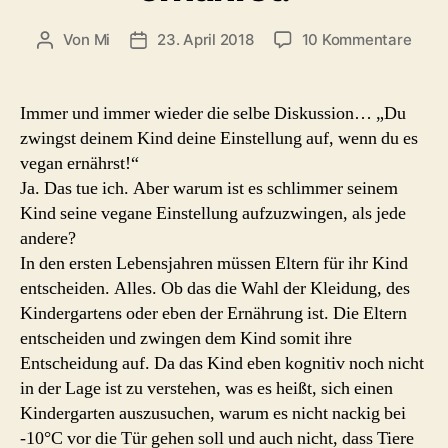
zu
Von
Mi
23. April 2018
10 Kommentare
Beitragsautor
Beitragsdatum
"Du
zwin
dein
Immer und immer wieder die selbe Diskussion… „Du
Kind
zwingst deinem Kind deine Einstellung auf, wenn du es
dein
vegan ernährst!“
Einst
Ja. Das tue ich. Aber warum ist es schlimmer seinem
auf,
Kind seine vegane Einstellung aufzuzwingen, als jede
wen
andere?
du
es
In den ersten Lebensjahren müssen Eltern für ihr Kind
vega
entscheiden. Alles. Ob das die Wahl der Kleidung, des
ernäh
Kindergartens oder eben der Ernährung ist. Die Eltern
entscheiden und zwingen dem Kind somit ihre
Entscheidung auf. Da das Kind eben kognitiv noch nicht
in der Lage ist zu verstehen, was es heißt, sich einen
Kindergarten auszusuchen, warum es nicht nackig bei
-10°C vor die Tür gehen soll und auch nicht, dass Tiere