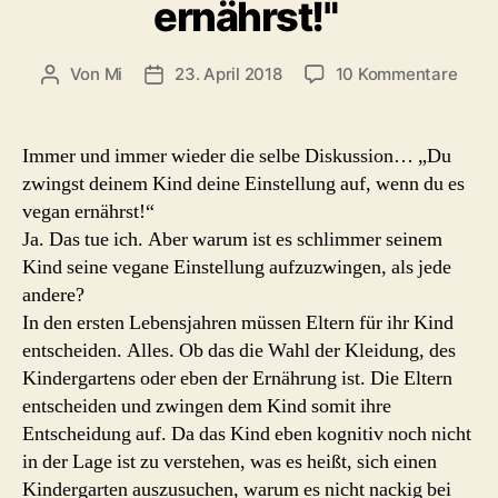
ernährst!"
zu
Von
Mi
23. April 2018
10 Kommentare
Beitragsautor
Beitragsdatum
"Du
zwin
dein
Immer und immer wieder die selbe Diskussion… „Du
Kind
zwingst deinem Kind deine Einstellung auf, wenn du es
dein
vegan ernährst!“
Einst
Ja. Das tue ich. Aber warum ist es schlimmer seinem
auf,
Kind seine vegane Einstellung aufzuzwingen, als jede
wen
andere?
du
es
In den ersten Lebensjahren müssen Eltern für ihr Kind
vega
entscheiden. Alles. Ob das die Wahl der Kleidung, des
ernäh
Kindergartens oder eben der Ernährung ist. Die Eltern
entscheiden und zwingen dem Kind somit ihre
Entscheidung auf. Da das Kind eben kognitiv noch nicht
in der Lage ist zu verstehen, was es heißt, sich einen
Kindergarten auszusuchen, warum es nicht nackig bei