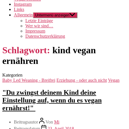
Instagram
Links
Allgemein
Untermenü anzeigen
Letzte Einträge
Wer wir sind…
Impressum
Datenschutzerklärung
Schlagwort:
kind vegan
ernähren
Kategorien
Baby Led Weaning - Breifrei
Erziehung - oder auch nicht
Vegan
"Du zwingst deinem Kind deine
Einstellung auf, wenn du es vegan
ernährst!"
Beitragsautor
Von
Mi
Beitragsdatum
23. April 2018