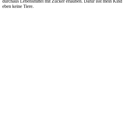
durchaus Lebensmittel mit Zucker erlauben. Dafür isst mein Kind
eben keine Tiere.