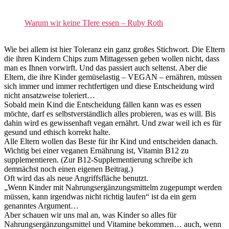
Warum wir keine TIere essen – Ruby Roth
Wie bei allem ist hier Toleranz ein ganz großes Stichwort. Die Eltern
die ihren Kindern Chips zum Mittagessen geben wollen nicht, dass
man es Ihnen vorwirft. Und das passiert auch seltenst. Aber die
Eltern, die ihre Kinder gemüselastig – VEGAN – ernähren, müssen
sich immer und immer rechtfertigen und diese Entscheidung wird
nicht ansatzweise toleriert…
Sobald mein Kind die Entscheidung fällen kann was es essen
möchte, darf es selbstverständlich alles probieren, was es will. Bis
dahin wird es gewissenhaft vegan ernährt. Und zwar weil ich es für
gesund und ethisch korrekt halte.
Alle Eltern wollen das Beste für ihr Kind und entscheiden danach.
Wichtig bei einer veganen Ernährung ist, Vitamin B12 zu
supplementieren. (Zur B12-Supplementierung schreibe ich
demnächst noch einen eigenen Beitrag.)
Oft wird das als neue Angriffsfläche benutzt.
„Wenn Kinder mit Nahrungsergänzungsmittelm zugepumpt werden
müssen, kann irgendwas nicht richtig laufen“ ist da ein gern
genanntes Argument…
Aber schauen wir uns mal an, was Kinder so alles für
Nahrungsergänzungsmittel und Vitamine bekommen… auch, wenn