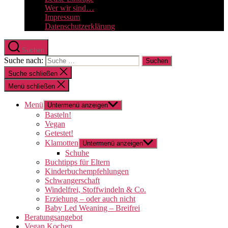
Wer wir sind…
Impressum
Datenschutzerklärung
Suchen
Suche nach:
Suche schließen
Menü schließen
Menü
Untermenü anzeigen
Basteln!
Vegan
Getestet!
Klamotten
Untermenü anzeigen
Schuhe
Buchtipps für Eltern
Kinderbuchempfehlungen
Schwangerschaft
Windelfrei, Stoffwindeln & Co.
Erziehung – oder auch nicht
Baby Led Weaning – Breifrei
Beratungsangebot
Vegan Kochen