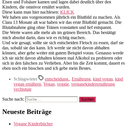
Eisen und Folsäure kamen und lagen dabei deutlich über den
Kindern, die omnivor ernährt wurden.
Diese kann man hier nachlesen:
KLICK
Wir haben uns vorgenommen jährlich ein Blutbild zu machen. Als
Clara 13 Monate alt war haben wir das erste Blutbild gemacht. Die
Blutabnahme ging ohne Tränen vonstatten und lief entspannt.
Die Werte waren alle mehr als im grünen Bereich. Das bestätigt
mich absolut darin, dass wir es richtig machen.
Und wie gesagt, sollte sie sich entscheiden Fleisch zu essen, darf sie
das, sobald sie das kann. Ich werde sie nicht davon abhalten
können, aber gehe weiter mit gutem Beispiel voran. Genauso werde
ich sie nicht davon abhalten können mal Alkohol zu probieren oder
sich in den falschen zu Verlieben. Aber bis die Zeit kommt, dauert es
eben noch ein bisschen und ich gebe mein Bestes.
Schlagwörter
entscheidung.
,
Ernährung
,
kind vegan
,
kind
vegan ernähren
,
Vegan
,
veggie
,
verganekinderernährung
vechistuie
Suche nach:
Neueste Beiträge
Vegane Kinderbücher