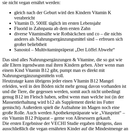
sie nicht vegan ernährt werden:
gleich nach der Geburt wird den Kindern Vitamin K
verabreicht
Vitamin D, 500IE täglich im ersten Lebensjahr
Fluorid in Zahnpasta ab dem ersten Zahn
diverse Vitaminsäfte wie Rotbäckchen und co – die nichts
anderes als Nahrungsergänzungsmittel sind – erfreuen sich
großer beliebtheit
Sanostol – Multivitaminpräperat „Der Löffel Abwehr“
Das sind alles Nahrungsergänzungen & Vitamine, die so gut wie
alle Eltern irgendwann mal ihren Kindern geben. Aber wenn man
einem Kind Vitamin B12 gibt, pumpt man es direkt mit
Nahrungsergänzungsmitteln voll.
Heutzutage kann übrigens jeder einen VItamin B12 Mangel
erleiden, weil in den Böden nicht mehr genug davon vorhanden ist
und die Tiere, die gegessen werden, somit auch nicht unbedingt
genug B12 im Fleisch haben, selbst wenn man welche isst (in der
Massentierhaltung wird b12 als Supplement direkt ins Futter
gemischt). Außerdem spielt die Aufnahme im Magen noch eine
große Rolle. Auch werden Apothekenpräparate wie „Vitasprint“ –
ein Vitamin B12 Präparat – gerne von Allesessern gekauft.
Die ersten Ergebnisse der VECHI Studie ergaben übrigens, dass
ausschließlich die vegan ernährten Kinder auf die Mindestmenge an