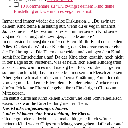
10 Kommentare
zu "Du zwingst deinem Kind deine
Einstellung auf, wenn du es vegan ernährst!"
Immer und immer wieder die selbe Diskussion… „Du zwingst
deinem Kind deine Einstellung auf, wenn du es vegan ernährst!“
Ja. Das tue ich. Aber warum ist es schlimmer seinem Kind seine
vegane Einstellung aufzuzwingen, als jede andere?
In den ersten Lebensjahren müssen Eltern für ihr Kind entscheiden.
Alles. Ob das die Wahl der Kleidung, des Kindergartens oder eben
der Ernährung ist. Die Eltern entscheiden und zwingen dem Kind
somit ihre Entscheidung auf. Da das Kind eben kognitiv noch nicht
in der Lage ist zu verstehen, was es heißt, sich einen Kindergarten
auszusuchen, warum es nicht nackig bei -10°C vor die Tür gehen
soll und auch nicht, dass Tiere sterben müssen um Fleisch zu essen.
Aber gehen wir mal zurück zum Thema Ernährung. Auch fernab
von vegan… Ich kenne Eltern deren Kinder keinen Zucker essen
dürfen. Ich kenne Eltern die geben ihren Einjährigen Chips zum
Mittagessen.
Ich selbst durfte als Kind keinen Zucker und kein Schweinefleisch
essen. Das war die Entscheidung meiner Eltern.
Das ist alles aufgezwungen. Immer.
Und es ist immer eine Entscheidung der Eltern.
Ob die gut oder schlecht ist, sei mal dahingestellt. Ich würde
meinem Kind weder Chips zum Mittagessen geben, dafür aber auch