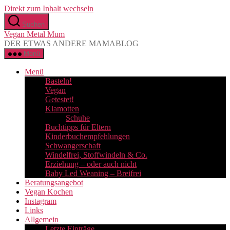
Direkt zum Inhalt wechseln
Suchen
Vegan Metal Mum
DER ETWAS ANDERE MAMABLOG
Menü
Menü
Basteln!
Vegan
Getestet!
Klamotten
Schuhe
Buchtipps für Eltern
Kinderbuchempfehlungen
Schwangerschaft
Windelfrei, Stoffwindeln & Co.
Erziehung – oder auch nicht
Baby Led Weaning – Breifrei
Beratungsangebot
Vegan Kochen
Instagram
Links
Allgemein
Letzte Einträge