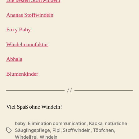
Die besten Stoffwindeln
Ananas Stoffwindeln
Foxy Baby
Windelmanufaktur
Abhala
Blumenkinder
Viel Spaß ohne Windeln!
baby
,
Elimination communication
,
Kacka
,
natürliche
Säuglingspflege
,
Pipi
,
Stoffwindeln
,
Töpfchen
,
Schlagwörter
Windelfrei
,
Windeln