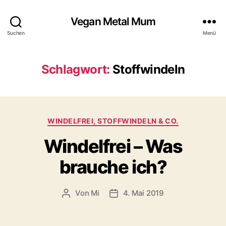
Vegan Metal Mum
Suchen
Menü
Schlagwort:
Stoffwindeln
Kategorien
WINDELFREI, STOFFWINDELN & CO.
Windelfrei – Was
brauche ich?
Von
Mi
4. Mai 2019
Beitragsautor
Beitragsdatum