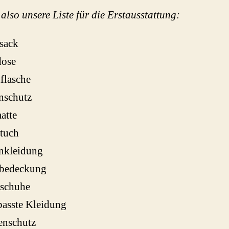
 also unsere Liste für die Erstausstattung:
sack
dose
flasche
nschutz
atte
tuch
nkleidung
bedeckung
schuhe
passte Kleidung
enschutz