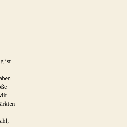
g ist
aben
öße
Mir
tärkten
ahl,