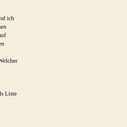
nd ich
sen
auf
en
 Welcher
ls Liste