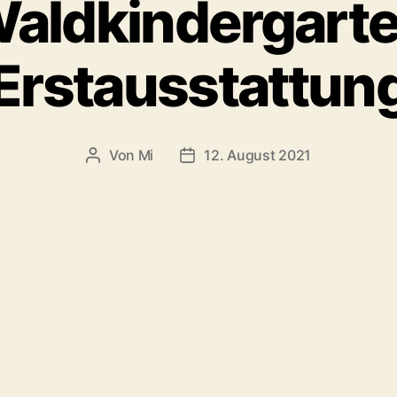
aldkindergart
Erstausstattun
Von
Mi
12. August 2021
Beitragsautor
Beitragsdatum