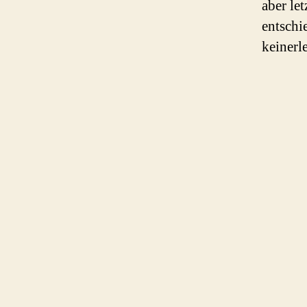
aber le
entschi
keinerl