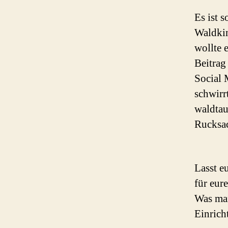
Es ist 
Waldkin
wollte 
Beitrag
Social 
schwirr
waldtau
Rucksac
Lasst e
für eur
Was man
Einrich