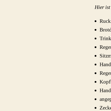
Hier ist
Ruck
Brot
Trink
Rege
Sitzm
Hand
Rege
Kopf
Hand
ange
Zeck