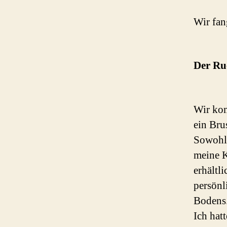
Wir fan
Der Ru
Wir kom
ein Bru
Sowoh
meine K
erhältl
persönl
Bodens
Ich hat