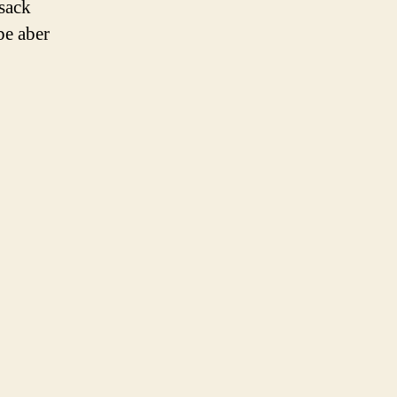
ksack
be aber