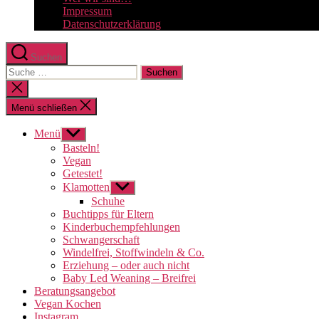
Impressum
Datenschutzerklärung
Suchen
Suche
nach:
Suche
schließen
Menü schließen
Menü
Untermenü
anzeigen
Basteln!
Vegan
Getestet!
Klamotten
Untermenü
anzeigen
Schuhe
Buchtipps für Eltern
Kinderbuchempfehlungen
Schwangerschaft
Windelfrei, Stoffwindeln & Co.
Erziehung – oder auch nicht
Baby Led Weaning – Breifrei
Beratungsangebot
Vegan Kochen
Instagram