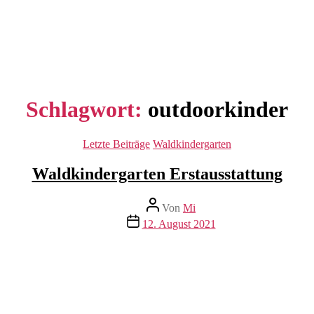
Schlagwort:
outdoorkinder
Kategorien
Letzte Beiträge
Waldkindergarten
Waldkindergarten Erstausstattung
Beitragsautor
Von
Mi
Beitragsdatum
12. August 2021